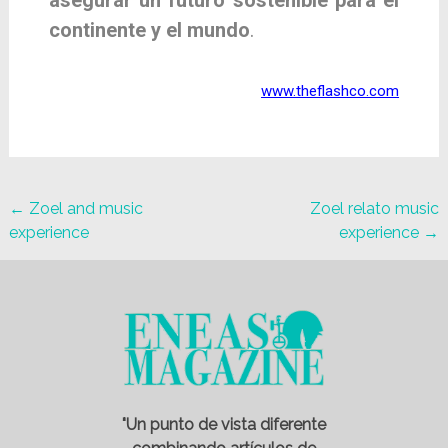
asegurar un futuro sostenible para el
continente y el mundo
.
www.theflashco.com
←
Zoel and music
Zoel relato music
experience
experience
→
"Un punto de vista diferente