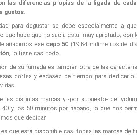
on las diferencias propias de la ligada de ca
s gustos
.
lidad para degustar se debe especialmente a qu
 lo que hace que no suela estar muy apretado, con lo 
le añadimos ese
cepo 50
(19,84 milímetros de d
ión
, lo tiene casi todo.
ión de su fumada es también otra de las caracterí
esas cortas y escasez de tiempo para dedicarlo
vidas.
 las distintas marcas y -por supuesto- del volum
40 y los 50 minutos por habano, lo que nos permi
emos que dedicar.
la es que está disponible casi todas las marcas de