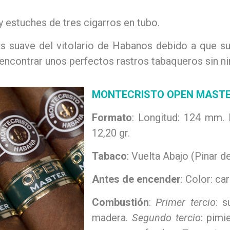
 y estuches de tres cigarros en tubo.
s suave del vitolario de Habanos debido a que s
ncontrar unos perfectos rastros tabaqueros sin ni
MONTECRISTO OPEN MAST
Formato
: Longitud: 124 mm.
12,20 gr.
Tabaco
: Vuelta Abajo (Pinar d
Antes de encender
: Color: c
Combustión
:
Primer tercio
: 
madera.
Segundo tercio
: pimi