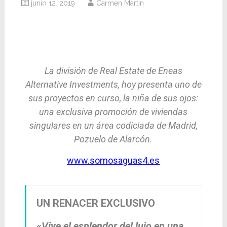
junio 12, 2019
Carmen Martin
El tiempo es contradictorio. A veces,
queremos que pase rápido. Otras, que se
detenga. Pero cando lo tenemos todo, lo que
más nos importa es disfrutar de él.
La división de Real Estate de Eneas
Alternative Investments, hoy presenta uno de
sus proyectos en curso, la niña de sus ojos:
una exclusiva promoción de viviendas
singulares en un área codiciada de Madrid,
Pozuelo de Alarcón.
www.somosaguas4.es
UN RENACER EXCLUSIVO
«Vive el esplendor del lujo en una