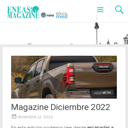
Saltar
al
contenido
Magazine Diciembre 2022
diciembre 12, 2022
En esta edición podemos leer desde
escapadas a