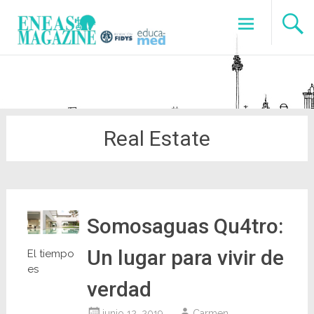
Saltar
al
contenido
Real Estate
Somosaguas Qu4tro:
Un lugar para vivir de
El tiempo
es
verdad
junio 12, 2019
Carmen