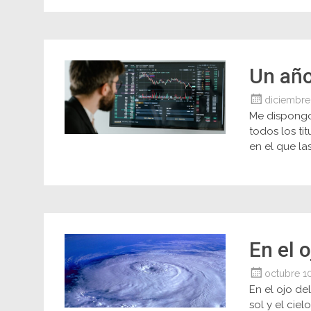
Un año
diciembre
Me dispongo
todos los t
en el que la
En el 
octubre 1
En el ojo de
sol y el cie