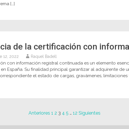
rema […]
acia de la certificación con infor
e 12, 2022
Raquel Badell
ción con información registral continuada es un elemento esenc
s en España. Su finalidad principal garantizar al adquirente de u
rrespondiente el estado de cargas, gravámenes, limitaciones y 
Anteriores
1
2
3
4
5
…
12
Siguientes