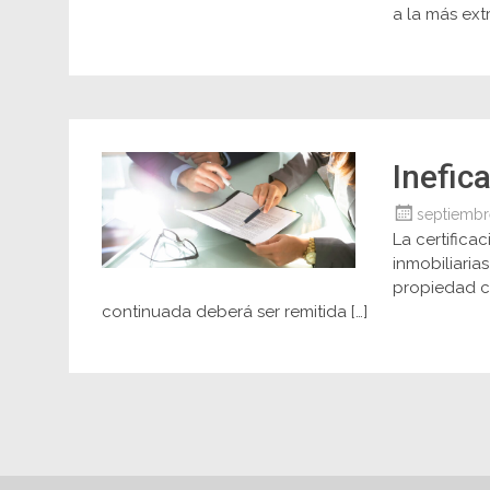
a la más ext
Inefic
septiembr
La certifica
inmobiliaria
propiedad co
continuada deberá ser remitida […]
Navegación
Navegación
de
de